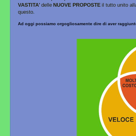
VASTITA'
delle
NUOVE PROPOSTE
il tutto unito all
questo.
Ad oggi possiamo orgogliosamente dire di aver raggiunto r