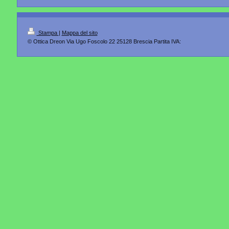
Stampa
|
Mappa del sito
© Ottica Dreon Via Ugo Foscolo 22 25128 Brescia Partita IVA: